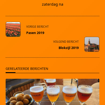
zaterdag na
<span
VORIGE BERICHT
class="nav-
Pasen 2019
subtitle
screen-
VOLGEND BERICHT
reader-
Blokzijl 2019
text">Pagina</span>
GERELATEERDE BERICHTEN