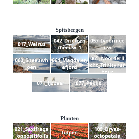
Spitsbergen
042_Drieteen
057_Ivoormee
017_Walrus
meeuw_1
uw
065_Noorderli
060_Sneeuwh
064_Magdalen
cht_Trinityhar
oen
afjord
bour
071_IJsbeer
077_Pakijs
Planten
021_Saxifraga
105_Dryas-
Tulpen
_oppositifolia
octopetala