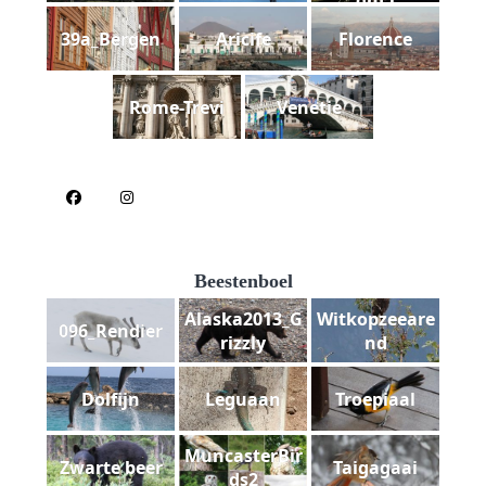
ght1
39a_Bergen
Aricife
Florence
Rome-Trevi
Venetie
Beestenboel
Alaska2013_G
Witkopzeeare
096_Rendier
rizzly
nd
Dolfijn
Leguaan
Troepiaal
MuncasterBir
Zwarte beer
Taigagaai
ds2