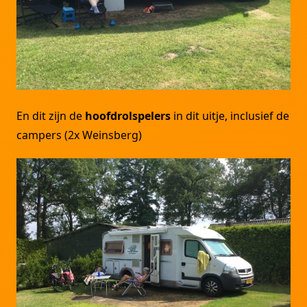
En dit zijn de
hoofdrolspelers
in dit uitje, inclusief de
campers (2x Weinsberg)