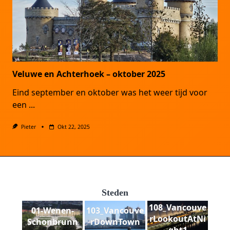
Veluwe en Achterhoek – oktober 2025
Eind september en oktober was het weer tijd voor
een
...
Pieter
Okt 22, 2025
Steden
108_Vancouve
01-Wenen-
103_Vancouve
rLookoutAtNi
Schonbrunn
rDownTown