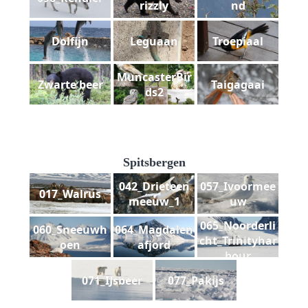
rizzly
nd
Dolfijn
Leguaan
Troepiaal
MuncasterBir
Zwarte beer
Taigagaai
ds2
Spitsbergen
042_Drieteen
057_Ivoormee
017_Walrus
meeuw_1
uw
065_Noorderli
060_Sneeuwh
064_Magdalen
cht_Trinityhar
oen
afjord
bour
071_IJsbeer
077_Pakijs