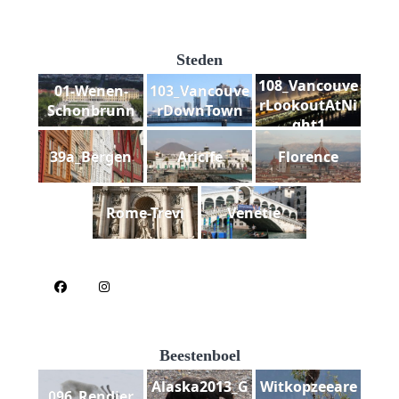
Steden
108_Vancouve
01-Wenen-
103_Vancouve
rLookoutAtNi
Schonbrunn
rDownTown
ght1
39a_Bergen
Aricife
Florence
Rome-Trevi
Venetie
Beestenboel
Alaska2013_G
Witkopzeeare
096_Rendier