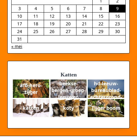
1
2
3
4
5
6
7
8
9
10
11
12
13
14
15
16
17
18
19
20
21
22
23
24
25
26
27
28
29
30
31
« mei
Katten
beekse-
hd-leeuw-
afb-hero-
bergen-groep-
bureaublad-
tijger
leeuwen
achtergrond-
hd-leeuwen-
katten
koty
Tijger boom
wallpaper-
foto