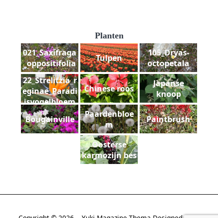
Planten
021_Saxifraga
105_Dryas-
Tulpen
_oppositifolia
octopetala
22_Strelitzia_r
Japanse
Chinese roos
eginae_Paradi
knoop
jsvogelbloem
Paardenbloe
Bougainville
Paintbrush
m
Oosterse
karmozijn bes
Copyright © 2026
Yuki Magazine Thema
Designed By