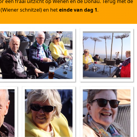
r een fraai uitzicht op Wenen en de Donau. Terug met de
(Wiener schnitzel) en het
einde van dag 1
.