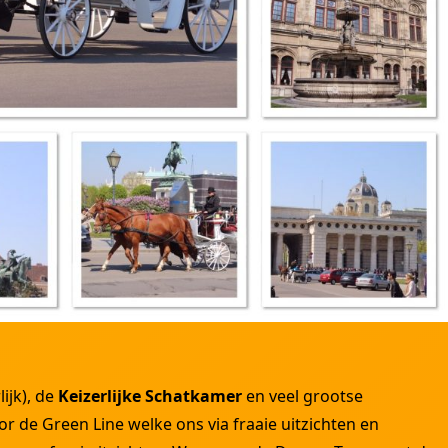
ijk), de
Keizerlijke Schatkamer
en veel grootse
 de Green Line welke ons via fraaie uitzichten en