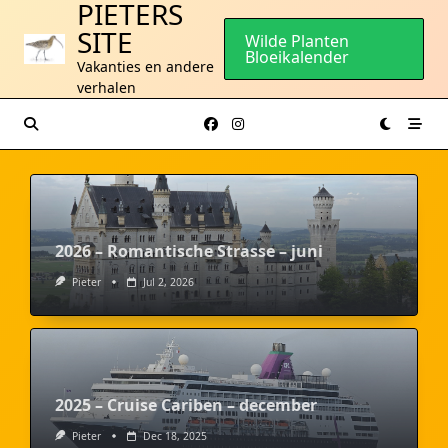
PIETERS
Ga
SITE
naar
Wilde Planten
Bloeikalender
de
Vakanties en andere
inhoud
verhalen
2026 – Romantische Strasse – juni
Pieter
Jul 2, 2026
2025 – Cruise Cariben – december
Pieter
Dec 18, 2025