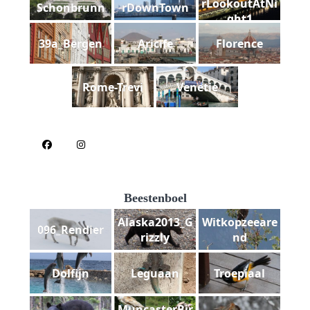
rLookoutAtNi
Schonbrunn
rDownTown
ght1
39a_Bergen
Aricife
Florence
Rome-Trevi
Venetie
Beestenboel
Alaska2013_G
Witkopzeeare
096_Rendier
rizzly
nd
Dolfijn
Leguaan
Troepiaal
MuncasterBir