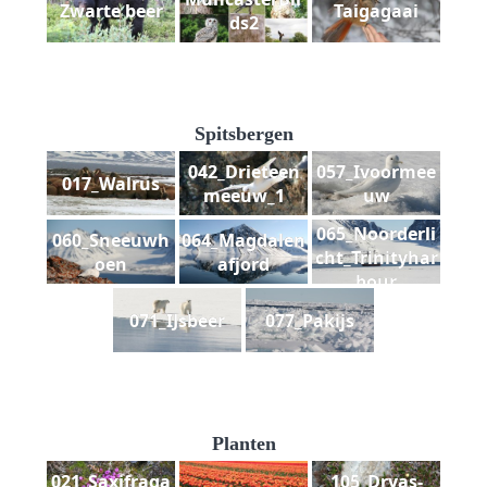
Zwarte beer
Taigagaai
ds2
Spitsbergen
042_Drieteen
057_Ivoormee
017_Walrus
meeuw_1
uw
065_Noorderli
060_Sneeuwh
064_Magdalen
cht_Trinityhar
oen
afjord
bour
071_IJsbeer
077_Pakijs
Planten
021_Saxifraga
105_Dryas-