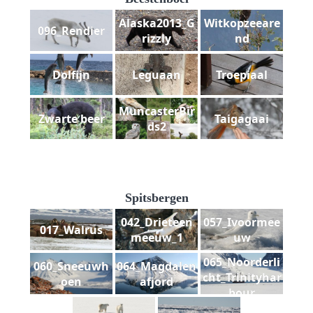
Alaska2013_G
Witkopzeeare
096_Rendier
rizzly
nd
Dolfijn
Leguaan
Troepiaal
MuncasterBir
Zwarte beer
Taigagaai
ds2
Spitsbergen
042_Drieteen
057_Ivoormee
017_Walrus
meeuw_1
uw
065_Noorderli
060_Sneeuwh
064_Magdalen
cht_Trinityhar
oen
afjord
bour