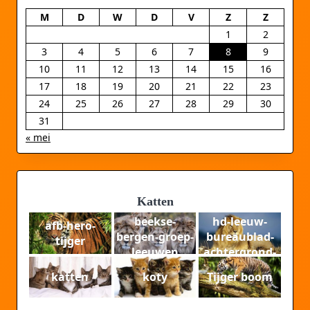
M
D
W
D
V
Z
Z
1
2
3
4
5
6
7
8
9
10
11
12
13
14
15
16
17
18
19
20
21
22
23
24
25
26
27
28
29
30
31
« mei
Katten
beekse-
hd-leeuw-
afb-hero-
bergen-groep-
bureaublad-
tijger
leeuwen
achtergrond-
hd-leeuwen-
katten
koty
Tijger boom
wallpaper-
foto