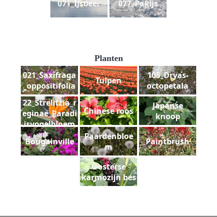
071_IJsbeer
077_Pakijs
Planten
021_Saxifraga
105_Dryas-
Tulpen
_oppositifolia
octopetala
22_Strelitzia_r
Japanse
Chinese roos
eginae_Paradi
knoop
jsvogelbloem
Paardenbloe
Bougainville
Paintbrush
m
Oosterse
karmozijn bes