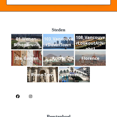
Steden
108_Vancouve
01-Wenen-
103_Vancouve
rLookoutAtNi
Schonbrunn
rDownTown
ght1
39a_Bergen
Aricife
Florence
Rome-Trevi
Venetie
Beestenboel