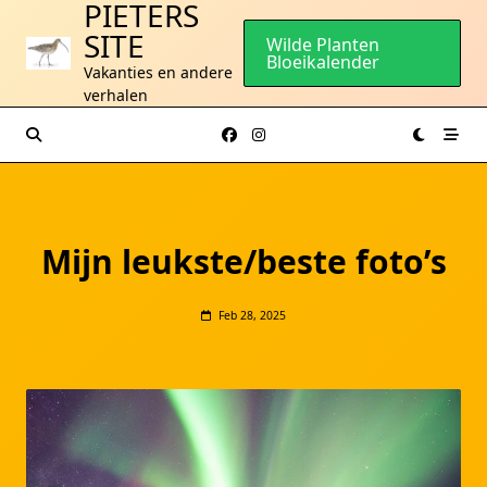
PIETERS
Ga
SITE
naar
Wilde Planten
Bloeikalender
de
Vakanties en andere
inhoud
verhalen
Mijn leukste/beste foto’s
Feb 28, 2025