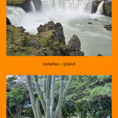
Godafoss – IJsland