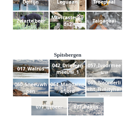
Dolfijn
Leguaan
Troepiaal
MuncasterBir
Zwarte beer
Taigagaai
ds2
Spitsbergen
042_Drieteen
057_Ivoormee
017_Walrus
meeuw_1
uw
065_Noorderli
060_Sneeuwh
064_Magdalen
cht_Trinityhar
oen
afjord
bour
071_IJsbeer
077_Pakijs