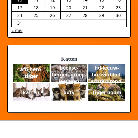
17
18
19
20
21
22
23
24
25
26
27
28
29
30
31
« mei
Katten
beekse-
hd-leeuw-
afb-hero-
bergen-groep-
bureaublad-
tijger
leeuwen
achtergrond-
hd-leeuwen-
katten
koty
Tijger boom
wallpaper-
foto