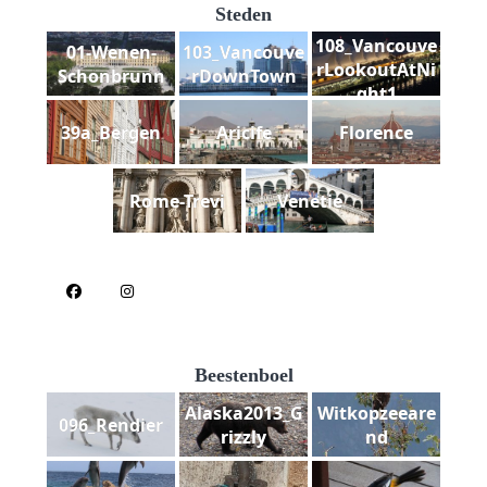
Steden
108_Vancouve
01-Wenen-
103_Vancouve
rLookoutAtNi
Schonbrunn
rDownTown
ght1
39a_Bergen
Aricife
Florence
Rome-Trevi
Venetie
Beestenboel
Alaska2013_G
Witkopzeeare
096_Rendier
rizzly
nd