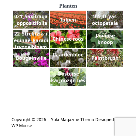
Planten
021_Saxifraga
105_Dryas-
Tulpen
_oppositifolia
octopetala
22_Strelitzia_r
Japanse
Chinese roos
eginae_Paradi
knoop
jsvogelbloem
Paardenbloe
Bougainville
Paintbrush
m
Oosterse
karmozijn bes
Copyright © 2026
Yuki Magazine Thema
Designed By
WP Moose