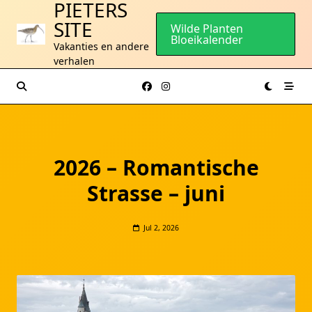
PIETERS
Ga
SITE
naar
Wilde Planten
Bloeikalender
de
Vakanties en andere
inhoud
verhalen
2026 – Romantische
Strasse – juni
Jul 2, 2026