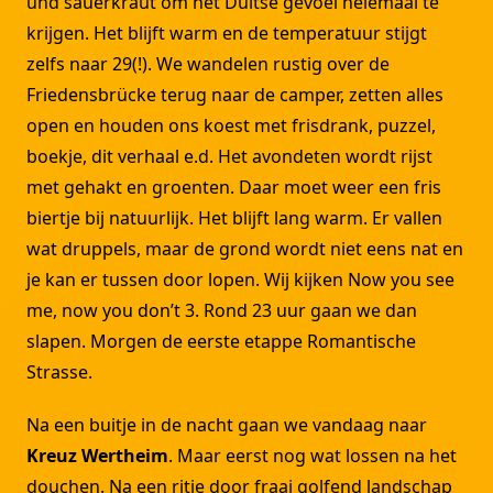
und sauerkraut om het Duitse gevoel helemaal te
krijgen. Het blijft warm en de temperatuur stijgt
zelfs naar 29(!). We wandelen rustig over de
Friedensbrücke terug naar de camper, zetten alles
open en houden ons koest met frisdrank, puzzel,
boekje, dit verhaal e.d. Het avondeten wordt rijst
met gehakt en groenten. Daar moet weer een fris
biertje bij natuurlijk. Het blijft lang warm. Er vallen
wat druppels, maar de grond wordt niet eens nat en
je kan er tussen door lopen. Wij kijken Now you see
me, now you don’t 3. Rond 23 uur gaan we dan
slapen. Morgen de eerste etappe Romantische
Strasse.
Na een buitje in de nacht gaan we vandaag naar
Kreuz Wertheim
. Maar eerst nog wat lossen na het
douchen. Na een ritje door fraai golfend landschap