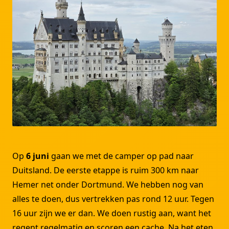
Op
6 juni
gaan we met de camper op pad naar
Duitsland. De eerste etappe is ruim 300 km naar
Hemer net onder Dortmund. We hebben nog van
alles te doen, dus vertrekken pas rond 12 uur. Tegen
16 uur zijn we er dan. We doen rustig aan, want het
regent regelmatig en scoren een cache. Na het eten