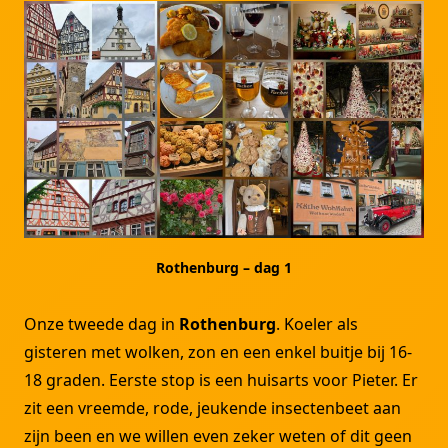
Rothenburg – dag 1
Onze tweede dag in
Rothenburg
. Koeler als
gisteren met wolken, zon en een enkel buitje bij 16-
18 graden. Eerste stop is een huisarts voor Pieter. Er
zit een vreemde, rode, jeukende insectenbeet aan
zijn been en we willen even zeker weten of dit geen