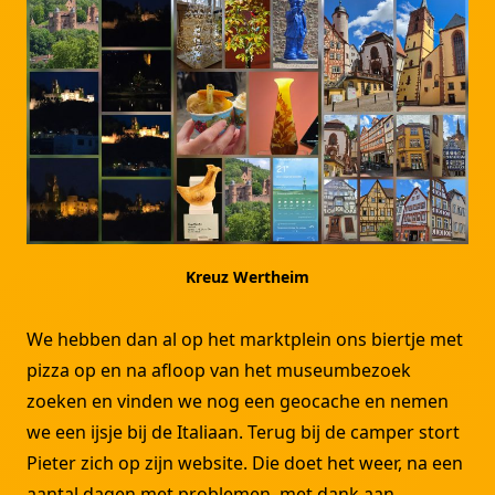
Kreuz Wertheim
We hebben dan al op het marktplein ons biertje met
pizza op en na afloop van het museumbezoek
zoeken en vinden we nog een geocache en nemen
we een ijsje bij de Italiaan. Terug bij de camper stort
Pieter zich op zijn website. Die doet het weer, na een
aantal dagen met problemen, met dank aan