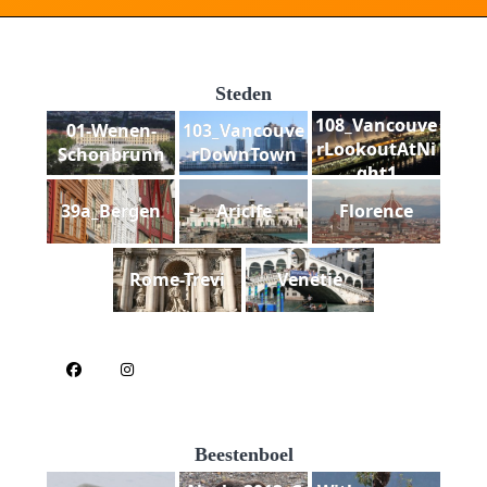
Steden
108_Vancouve
01-Wenen-
103_Vancouve
rLookoutAtNi
Schonbrunn
rDownTown
ght1
39a_Bergen
Aricife
Florence
Rome-Trevi
Venetie
Beestenboel