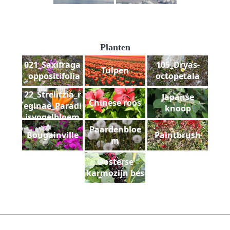
Planten
021_Saxifraga
105_Dryas-
Tulpen
_oppositifolia
octopetala
22_Strelitzia_r
Japanse
Chinese roos
eginae_Paradi
knoop
jsvogelbloem
Paardenbloe
Bougainville
Paintbrush
m
Oosterse
karmozijn bes