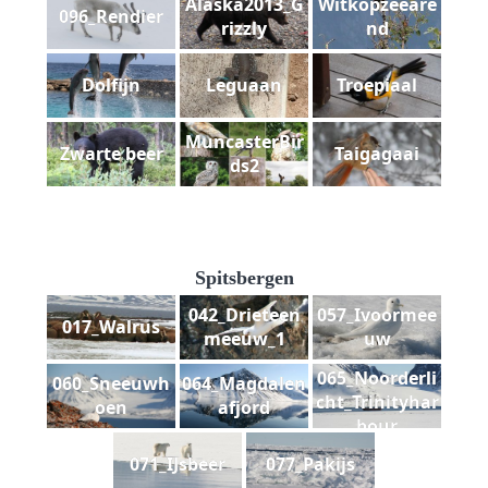
Alaska2013_G
Witkopzeeare
096_Rendier
rizzly
nd
Dolfijn
Leguaan
Troepiaal
MuncasterBir
Zwarte beer
Taigagaai
ds2
Spitsbergen
042_Drieteen
057_Ivoormee
017_Walrus
meeuw_1
uw
065_Noorderli
060_Sneeuwh
064_Magdalen
cht_Trinityhar
oen
afjord
bour
071_IJsbeer
077_Pakijs