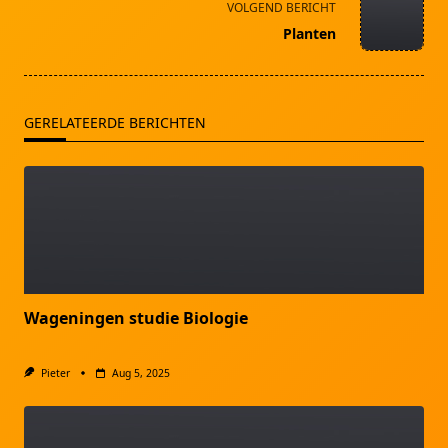
screen-
VOLGEND BERICHT
reader-
Planten
text">Pagina</span>
GERELATEERDE BERICHTEN
Wageningen studie Biologie
Pieter
Aug 5, 2025