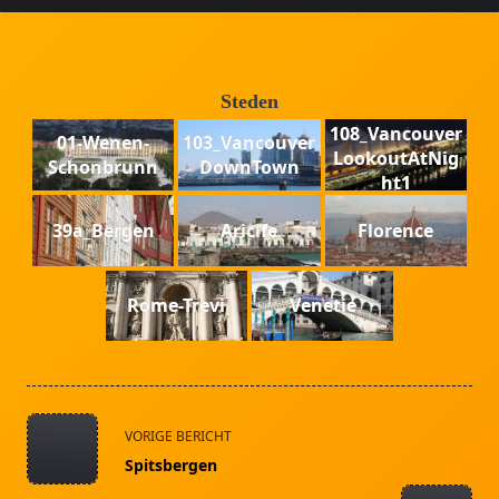
Steden
108_Vancouver
01-Wenen-
103_Vancouver
LookoutAtNig
Schonbrunn
DownTown
ht1
39a_Bergen
Aricife
Florence
Rome-Trevi
Venetie
<span
VORIGE BERICHT
class="nav-
Spitsbergen
subtitle