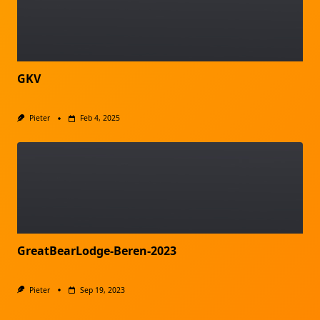
GKV
Pieter
Feb 4, 2025
GreatBearLodge-Beren-2023
Pieter
Sep 19, 2023