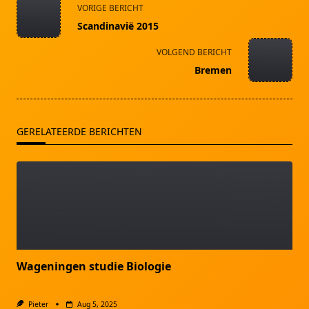
<span
VORIGE BERICHT
class="nav-
Scandinavië 2015
subtitle
screen-
VOLGEND BERICHT
reader-
Bremen
text">Pagina</span>
GERELATEERDE BERICHTEN
Wageningen studie Biologie
Pieter
Aug 5, 2025