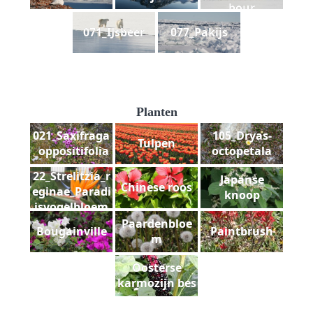
bour
071_IJsbeer
077_Pakijs
Planten
021_Saxifraga
105_Dryas-
Tulpen
_oppositifolia
octopetala
22_Strelitzia_r
Japanse
Chinese roos
eginae_Paradi
knoop
jsvogelbloem
Paardenbloe
Bougainville
Paintbrush
m
Oosterse
karmozijn bes