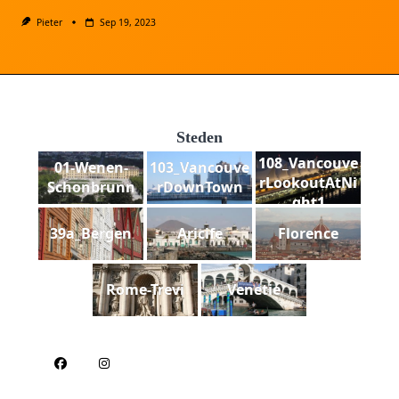
Pieter
Sep 19, 2023
Steden
108_Vancouve
01-Wenen-
103_Vancouve
rLookoutAtNi
Schonbrunn
rDownTown
ght1
39a_Bergen
Aricife
Florence
Rome-Trevi
Venetie