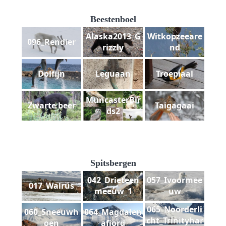
Beestenboel
Alaska2013_G
Witkopzeeare
096_Rendier
rizzly
nd
Dolfijn
Leguaan
Troepiaal
MuncasterBir
Zwarte beer
Taigagaai
ds2
Spitsbergen
042_Drieteen
057_Ivoormee
017_Walrus
meeuw_1
uw
065_Noorderli
060_Sneeuwh
064_Magdalen
cht_Trinityhar
oen
afjord