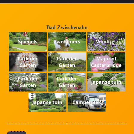
Bad Zwischenahn
Spiegels
Zwemmers
Viooltjes
Park der
Park der
Major of
Gärten
Gärten
Casterbridge
Park der
Park der
Japanse tuin
Gärten
Gärten
Japanse tuin
Camperplek